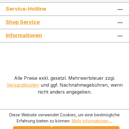
Schutz des ErgoTec Wischergriffs bei
Service-Hotline
Auslieferung S-Feder Mechanismus für
schnelles und einfaches Verstellen oder
Shop Service
Austauschen von Schiene oder Gummi
Kompatibel mit UNGER S-Schiene und S-
Informationen
Schiene-Plus Passt sicher auf UNGER
Teleskopstangen mit Sicherheitskonus
Alle Preise exkl. gesetzl. Mehrwertsteuer zzgl.
Versandkosten
und ggf. Nachnahmegebühren, wenn
nicht anders angegeben.
Diese Website verwendet Cookies, um eine bestmögliche
Erfahrung bieten zu können.
Mehr Informationen ...