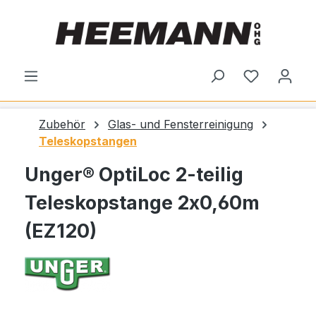
alt springen
Du hast 0
Zubehör
Glas- und Fensterreinigung
Teleskopstangen
Unger® OptiLoc 2-teilig
Teleskopstange 2x0,60m
(EZ120)