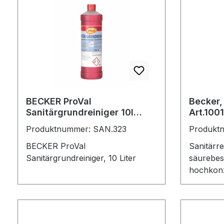
alle Objekte und Oberflächen in
Bad und 
Bad und WC gelförmig / haftend
mit frisc
mit frischem Duft
Verpacku
BECKER ProVal
Becker,
Sanitärgrundreiniger 10l
Art.100
(100512-010-000)
Produktnummer: SAN.323
Produkt
BECKER ProVal
Sanitärreiniger gee
Sanitärgrundreiniger, 10 Liter
säurebes
hochkonz