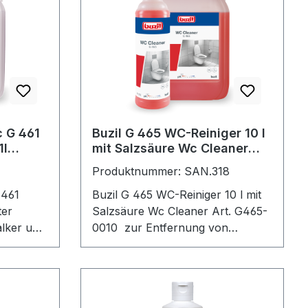
c G 461
Buzil G 465 WC-Reiniger 10 l
1l
mit Salzsäure Wc Cleaner
Art. G465-0010
Produktnummer: SAN.318
 461
Buzil G 465 WC-Reiniger 10 l mit
ter
Salzsäure Wc Cleaner Art. G465-
alker und
0010 zur Entfernung von
mineralischen Verschmutzungen
ignet im
(Kalk, Urinstein,
r- und
Zementschleicher, Rost) Viskosität
ermöglicht gute Haftung an