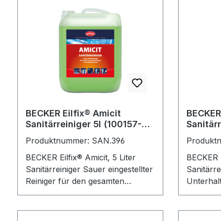
BECKER Eilfix® Amicit
BECKER 
Sanitärreiniger 5l (100157-
Sanitärr
005-000)
(10015
Produktnummer: SAN.396
Produkt
BECKER Eilfix® Amicit, 5 Liter
BECKER Ei
Sanitärreiniger Sauer eingestellter
Sanitärre
Reiniger für den gesamten
Unterhal
Sanitärbereich. Entfernt Kalk- und
Sanitärun
Wasserflecken sowie Seifenreste
schnelle
von Fliesen, Armaturen,
aller sä