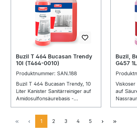
Nassberei
Waschbe
Sanitärp
Edelstah
Bodenfliesen. Löst
Kalk, Sc
kraftvol
desodori
Buzil T 464 Bucasan Trendy
Buzil, 
Aktiv-Geruc
10l (T464-0010)
G457 1L Art.G457-0001
streifenfrei Geeignet f
Sanitäru
Produktnummer: SAN.188
Produkt
Anwendu
VE = 12 
Einscheibenma
Buzil T 464 Bucasan Trendy, 10
Viskoser 
Verpacku
Liter Kanister Sanitärreiniger auf
auf Säur
Amidosulfonsäurebasis -
Nassraum
Unterhaltsreiniger
auf alle
Materiali
auf Sani
Seite
Seite
Seite
Seite
Seite
1
2
3
4
5
Edelstahl
Aluminiu