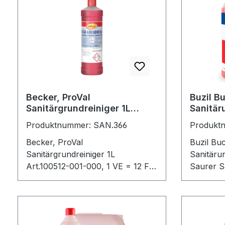
Becker, ProVal
Buzil B
Sanitärgrundreiniger 1L
Sanitäru
Art.100512-001-000, 1 VE =
(G467-
Produktnummer: SAN.366
Produkt
12 Fl.
Becker, ProVal
Buzil Bu
Sanitärgrundreiniger 1L
Sanitärun
Art.100512-001-000, 1 VE = 12 Fl.
Saurer Sa
Phosphorsäure + Sulfamidsäure
auf Amid
Geruchsb
alle säur
im gesam