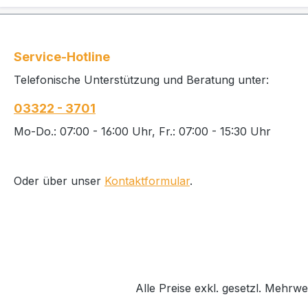
und Bode
geeignet 
Flächen Produktvorteile * Löst
Service-Hotline
probleml
Seifenr
Telefonische Unterstützung und Beratung unter:
Reinigu
03322 - 3701
Streifenf
Nachtro
Mo-Do.: 07:00 - 16:00 Uhr, Fr.: 07:00 - 15:30 Uhr
Abperlef
ermöglic
senkrec
Oder über unser
Kontaktformular
.
Hygienisc
Erdbeerd
Anwendu
Schaumk
Alle Preise exkl. gesetzl. Mehrwe