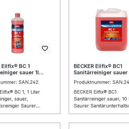
Eilfix® BC 1
BECKER Eilfix® BC1
einiger sauer 1l
Sanitärreiniger sauer 
3-001-000)
(100153-010-000)
nummer: SAN.242
Produktnummer: SAN.24
lfix® BC 1, 1 Liter
BECKER Eilfix® BC1
iniger, sauer,
Sanitärreiniger sauer, 10 
tsreiniger Saurer
Saurer Sanitärunterhalts
terhaltsreiniger für die
für die schnelle und grün
 und gründliche Reinigung
Reinigung aller säurebes
urebeständigen
Oberflächen. Entfernt Ka