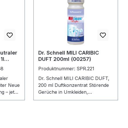
senkrechten Flächen geeignet für
alle salzsäurebeständigen WC-
g sowie
Becken und Urinale
erialien
 und
g RK-
utraler
Dr. Schnell MILI CARIBIC
1l
DUFT 200ml (00257)
58
Produktnummer: SPR.221
nschte
aler
Dr. Schnell MILI CARIBIC DUFT,
 Neue
200 ml Duftkonzentrat Störende
g – jetzt
Gerüche in Umkleiden,
kreiniger
Sanitärräumen, Nasszellen,
maschine
tände,
Aufenthaltsräumen und Büros
 Flaschen
ngen,
werden gebunden und eliminiert
Hohe Duftintensität Bereits in
r und
geringen Mengen wirksam In 2