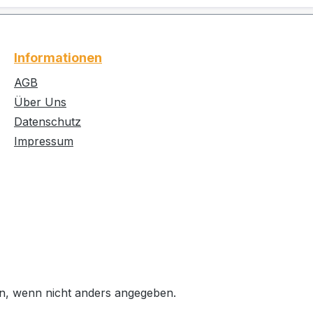
n
inspirierenden Duftvarianten
dert
verfügbar
f
Anwendungskonzentration: pur 1
Informationen
Verpackungseinheit: 12 Flaschen
AGB
Über Uns
n: 1 %
Datenschutz
Wasser
Impressum
H-
, wenn nicht anders angegeben.