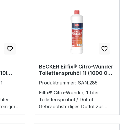
BECKER Eilfix® Citro-Wunder
10l
Toilettensprühöl 1l (1000 09-
001-000)
1
Produktnummer: SAN.285
Eilfix® Citro-Wunder, 1 Liter
Liter
Toilettensprühöl / Duftöl
reiniger
Gebrauchsfertiges Duftöl zur
dliche
Verbesserung der
tändigen
Raumatmosphäre. Desodoriert
lk- und
und bringt angenehmen,