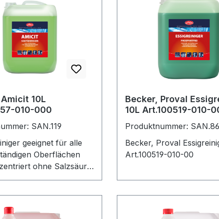
WC gelförmig / haftend
hem Duft 1
ngseinheit: 12 Flaschen.
 Amicit 10L
Becker, Proval Essigr
157-010-000
10L Art.100519-010-0
nummer: SAN.119
Produktnummer: SAN.8
ignet für alle
Becker, Proval Essigreini
tändigen Oberflächen
Art.100519-010-00
entriert ohne Salzsäure