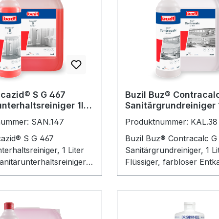
ucazid® S G 467
Buzil Buz® Contracal
nterhaltsreiniger 1l
Sanitärgrundreiniger 
0001)
(G461-0001)
nummer: SAN.147
Produktnummer: KAL.38
cazid® S G 467
Buzil Buz® Contracalc G
terhaltsreiniger, 1 Liter
Sanitärgrundreiniger, 1 Li
nitärunterhaltsreiniger
Flüssiger, farbloser Entk
osulfonsäurebasis mit
Sanitärgrundreiniger auf
locker von Buzil. Für
Phosphorsäurebasis. Gee
ebeständigen Materialien
gesamten Sanitär-, Bäde
ten Sanitär- und
Lebensmittelbereich,