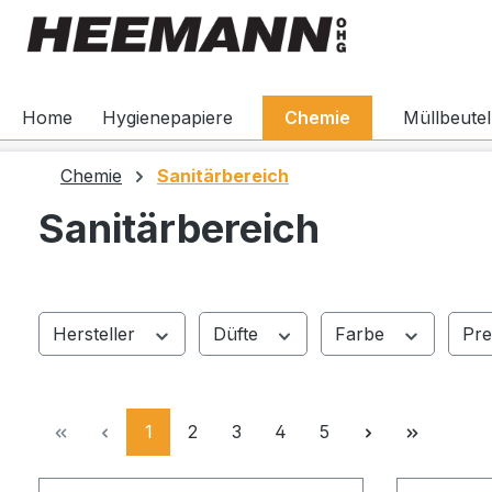
springen
Zur Hauptnavigation springen
Home
Hygienepapiere
Chemie
Müllbeutel
Chemie
Sanitärbereich
Sanitärbereich
Hersteller
Düfte
Farbe
Pre
Seite
Seite
Seite
Seite
Seite
1
2
3
4
5