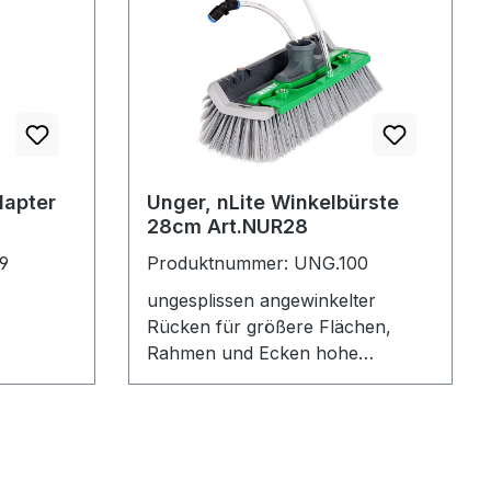
dapter
Unger, nLite Winkelbürste
28cm Art.NUR28
9
Produktnummer: UNG.100
ungesplissen angewinkelter
Rücken für größere Flächen,
Rahmen und Ecken hohe
Borstendichte, hervorragende
Reinigung mit wenig Biegung der
Borsten spezieller
Borstenzuschnitt, leichte
Reinigung von Ecken mit 90°