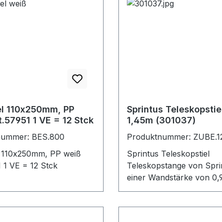
l 110x250mm, PP
Sprintus Teleskopstie
ß Art.57951 1 VE = 12 Stck
1,45m (301037)
nummer: BES.800
Produktnummer: ZUBE.1
 110x250mm, PP weiß
Sprintus Teleskopstiel
 1 VE = 12 Stck
Teleskopstange von Spri
einer Wandstärke von 0,9 
- 1,45 m