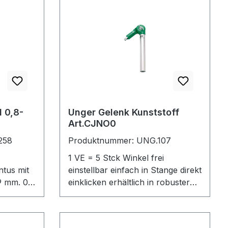
besonders für Fenster-, Glas- und
Fassadenreinigung.
l 0,8-
Unger Gelenk Kunststoff
Art.CJNO0
258
Produktnummer: UNG.107
1 VE = 5 Stck Winkel frei
ntus mit
einstellbar einfach in Stange direkt
mm. 0,8
einklicken erhältlich in robuster
Zinkversion oder leichter
Kunststoffausführung