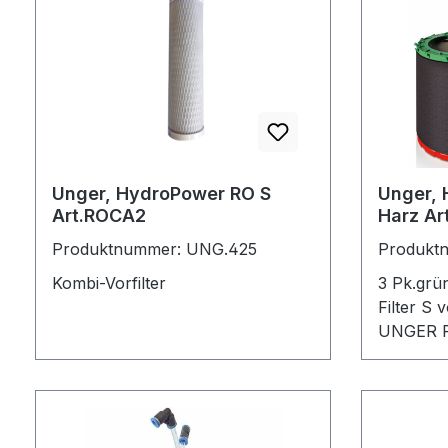
Unger, HydroPower RO S
Unger, 
Art.ROCA2
Harz Ar
Produktnummer: UNG.425
Produkt
Kombi-Vorfilter
3 Pk.grün für HydroPower U
Filter S 
UNGER P
Austaus