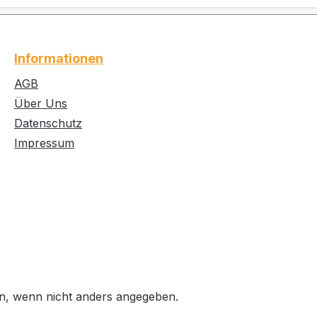
Winkel umlaufender Stoß- und
Kantenschutz, fest verbunden
mittig in der Bürste integrierter
Informationen
Düsenblock für kraftvolle
Schmutzentfernung
AGB
Spüldüsenleiste oberhalb der
Über Uns
Bürste für kraftvolles Spülen,
Datenschutz
wahlweise zwei Positionen
Impressum
inklusive Schläuche mit
Schnellanschluss
, wenn nicht anders angegeben.