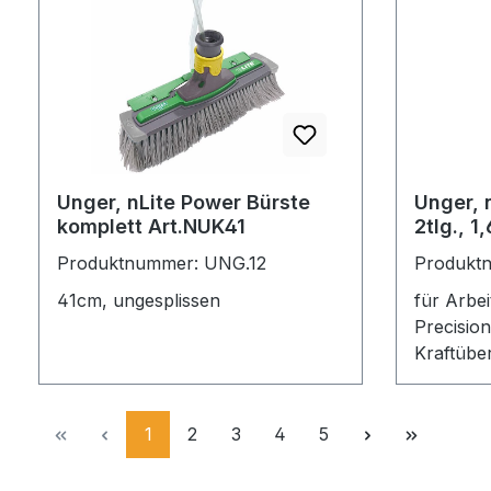
Unger, nLite Power Bürste
Unger, 
komplett Art.NUK41
2tlg., 
Produktnummer: UNG.12
Produkt
41cm, ungesplissen
für Arbe
Precisio
Kraftübe
ergonomi
SmartLoc
Schlauc
Seite
Seite
Seite
Seite
Seite
1
2
3
4
5