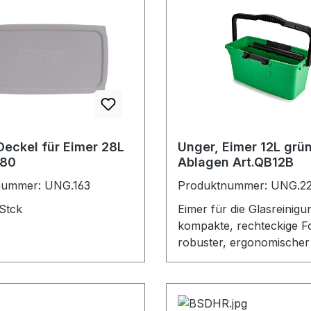
Deckel für Eimer 28L
Unger, Eimer 12L grün
080
Ablagen Art.QB12B
nummer: UNG.163
Produktnummer: UNG.2
 Stck
Eimer für die Glasreinigu
kompakte, rechteckige 
robuster, ergonomischer 
vertikaler Fixierung inkl.
für Einwischer und Wisch
cm