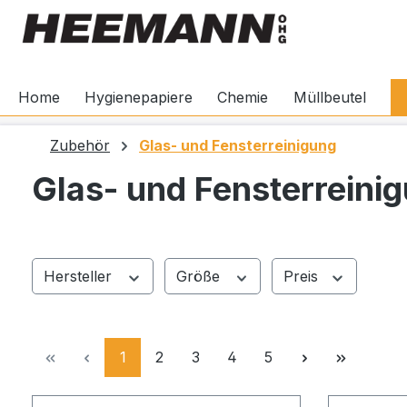
springen
Zur Hauptnavigation springen
Home
Hygienepapiere
Chemie
Müllbeutel
Zubehör
Glas- und Fensterreinigung
Glas- und Fensterreini
Hersteller
Größe
Preis
Seite
Seite
Seite
Seite
Seite
1
2
3
4
5