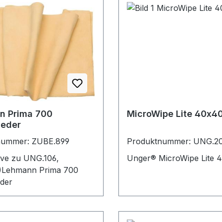
n Prima 700
MicroWipe Lite 40x4
leder
nummer: ZUBE.899
Produktnummer: UNG.2
tive zu UNG.106,
Unger® MicroWipe Lite
)Lehmann Prima 700
eder