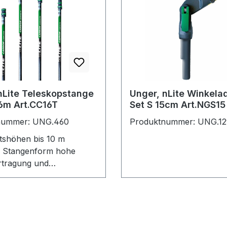
nLite Teleskopstange
Unger, nLite Winkela
1,6m Art.CC16T
Set S 15cm Art.NGS15
nummer: UNG.460
Produktnummer: UNG.12
itshöhen bis 10 m
n Stangenform hohe
rtragung und
sches Arbeiten
k Klammern intergriertes
hmanagement