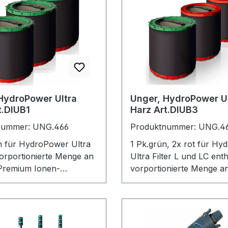
HydroPower Ultra
Unger, HydroPower U
t.DIUB1
Harz Art.DIUB3
nummer: UNG.466
Produktnummer: UNG.4
ltra
1 Pk.grün, 2x rot für HydroPower
vorportionierte Menge an
Ultra Filter L und LC enth
remium Ionen-
vorportionierte Menge 
chharz
Premium Ionen-Austaus
1x3er Set Ultra Harz Pac
DIUH3, DIUK2, DIUK3, 
DIUKF