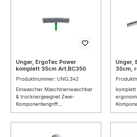
Unger, ErgoTec Power
Unger, 
komplett 35cm Art.BC350
35cm, r
Produktnummer: UNG.342
Produkt
Einwascher Maschinenwaschbar
komplett
& trocknergeeignet Zwei-
ergonomi
Komponentengriff
Komponen
Wasserkammern, erhöte
Schiene 
Wasseraufnahme Rastet auf
Gummiwe
Sicherheitskonus ein 100 %
Wischer
Polyester