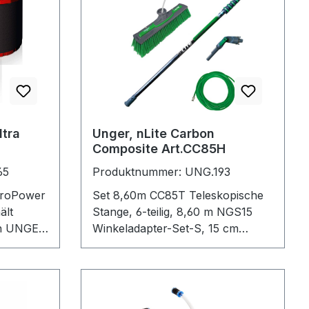
ltra
Unger, nLite Carbon
Composite Art.CC85H
65
Produktnummer: UNG.193
Set 8,60m CC85T Teleskopische
ält
Stange, 6-teilig, 8,60 m NGS15
an UNGER
Winkeladapter-Set-S, 15 cm
chharz
NFF28 Power Bürste einfach, 28
k für
cm DLS25 DuroFlex-Schlauch, 25
DIUKS,
m, Ø 5/8 mm