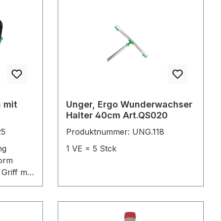
 mit
Unger, Ergo Wunderwachser
Halter 40cm Art.QS020
25
Produktnummer: UNG.118
ng
1 VE = 5 Stck
Form
Griff mit
 Ablagen
er bis 35