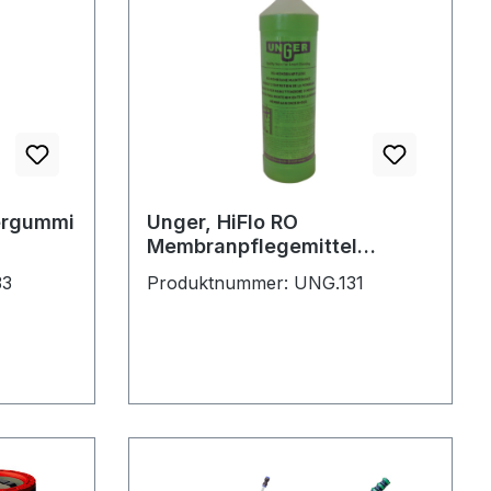
ergummi
Unger, HiFlo RO
Membranpflegemittel
Art.15436
33
Produktnummer: UNG.131