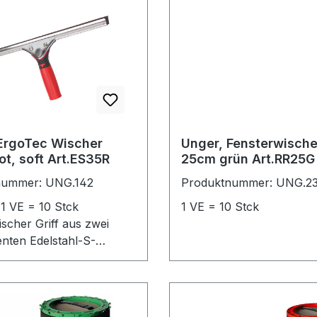
ErgoTec Wischer
Unger, Fensterwisch
ot, soft Art.ES35R
25cm grün Art.RR25G
nummer: UNG.142
Produktnummer: UNG.2
 1 VE = 10 Stck
1 VE = 10 Stck
scher Griff aus zwei
ten Edelstahl-S-
für schnellen
chsel weiches
gummi