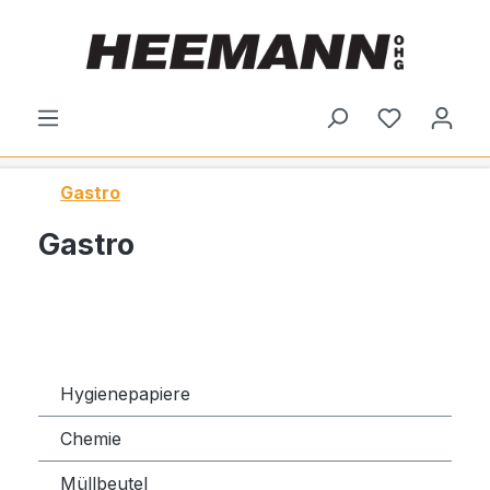
alt springen
Du hast 0
Gastro
Gastro
Hygienepapiere
Chemie
Müllbeutel