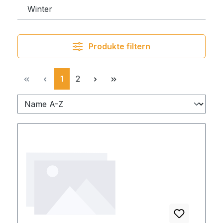
Winter
Produkte filtern
Seite
Seite
1
2