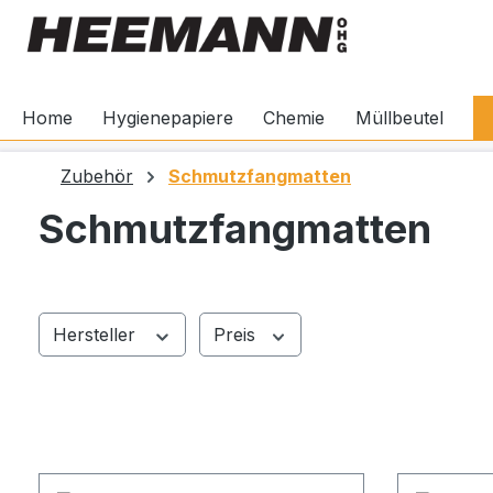
springen
Zur Hauptnavigation springen
Home
Hygienepapiere
Chemie
Müllbeutel
Zubehör
Schmutzfangmatten
Schmutzfangmatten
Hersteller
Preis