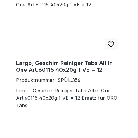
Wasserhärteverträglichkeit schaumarm
geringe Abwasserbelastung und
umweltschonend verhindert Stärkeaufbau
zur Verwendung in gewerblichen Eintank-
und Haushaltsspülmaschinen Auf
Materialverträglichkeit prüfen! 1
Verpackungseinheit: 5 Pk.
Largo, Geschirr-Reiniger Tabs All in
One Art.60115 40x20g 1 VE = 12
Produktnummer: SPÜL.356
Largo, Geschirr-Reiniger Tabs All in One
Art.60115 40x20g 1 VE = 12 Ersatz für ORO-
Tabs.