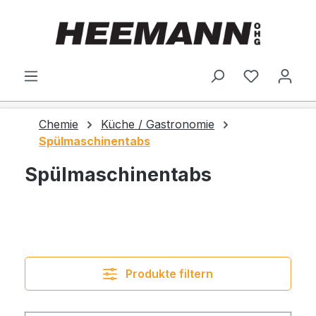
alt springen
Du hast 0
Chemie
Küche / Gastronomie
Spülmaschinentabs
Spülmaschinentabs
Produkte filtern