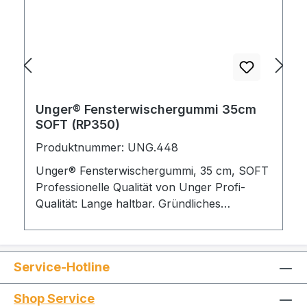
Unger® Fensterwischergummi 35cm
SOFT (RP350)
Produktnummer: UNG.448
Unger® Fensterwischergummi, 35 cm, SOFT
Professionelle Qualität von Unger Profi-
Qualität: Lange haltbar. Gründliches
Abziehen durch scharfe Kanten. Gleitet
leicht und schnell bei großen Flächen. SOFT
Shore-Härte: 53 ± 2 Ideal für kältere
Service-Hotline
Temperaturen Passt sich unebenen Flächen
besser an 1 Verpackungseinheit: 25 Stück /
Shop Service
Box