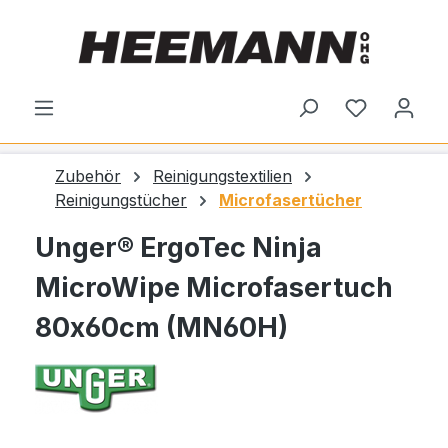
alt springen
Du hast 0
Zubehör
Reinigungstextilien
Reinigungstücher
Microfasertücher
Unger® ErgoTec Ninja
MicroWipe Microfasertuch
80x60cm (MN60H)