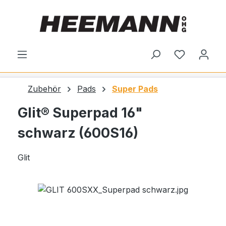
alt springen
Du hast 0
Zubehör
Pads
Super Pads
Glit® Superpad 16"
schwarz (600S16)
Glit
Bildergalerie überspringen