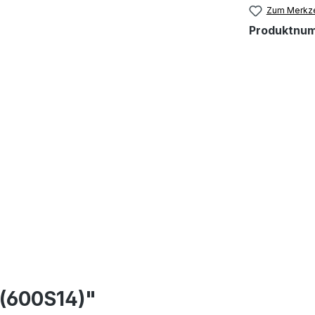
Zum Merkze
Produktnu
 (600S14)"