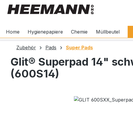
springen
Zur Hauptnavigation springen
Home
Hygienepapiere
Chemie
Müllbeutel
Zubehör
Pads
Super Pads
Glit® Superpad 14" sc
(600S14)
Bildergalerie überspringen