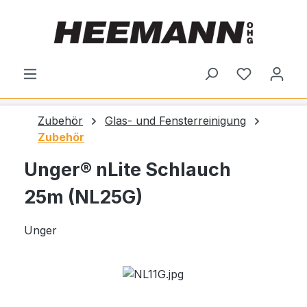
alt springen
Du hast 0
Zubehör
Glas- und Fensterreinigung
Zubehör
Unger® nLite Schlauch
25m (NL25G)
Unger
Bildergalerie überspringen