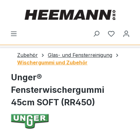
alt springen
Du hast 0
Zubehör
Glas- und Fensterreinigung
Wischergummi und Zubehör
Unger®
Fensterwischergummi
45cm SOFT (RR450)