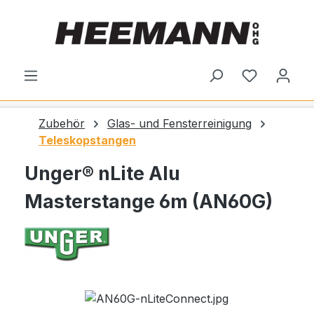
alt springen
Du hast 0
Zubehör
Glas- und Fensterreinigung
Teleskopstangen
Unger® nLite Alu
Masterstange 6m (AN60G)
Bildergalerie überspringen