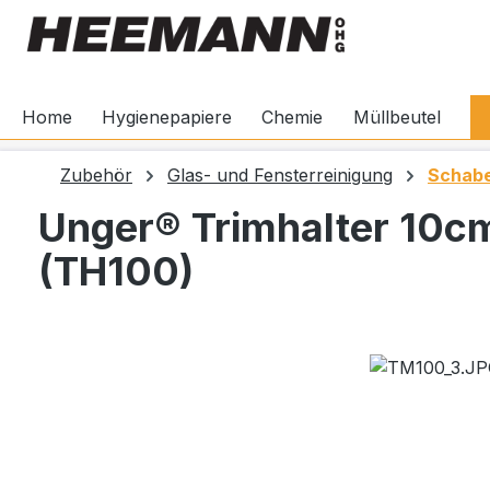
springen
Zur Hauptnavigation springen
Home
Hygienepapiere
Chemie
Müllbeutel
Zubehör
Glas- und Fensterreinigung
Schab
Unger® Trimhalter 10c
(TH100)
Bildergalerie überspringen