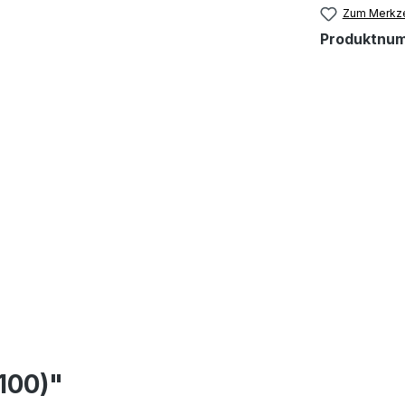
Zum Merkze
Produktnu
100)"