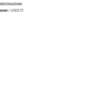
ttel hinzufügen
mmer:
UNG.11