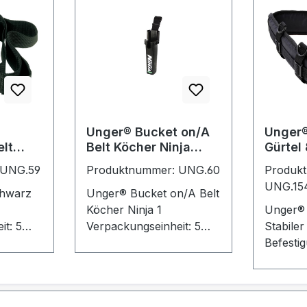
Unger® Bucket on/A
Unger
lt
Belt Köcher Ninja
Gürtel
(BB010)
(BSTB
 UNG.59
Produktnummer: UNG.60
Produk
UNG.15
chwarz
Unger® Bucket on/A Belt
Köcher Ninja 1
Unger® 
t: 5
Verpackungseinheit: 5
Stabiler
Stück
Befesti
Werkzeu
Ösen, P
Schnellve