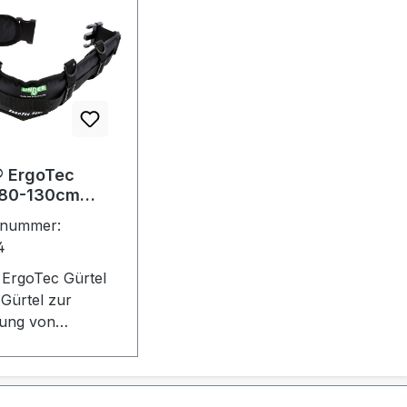
® ErgoTec
 80-130cm
T)
tnummer:
4
ErgoTec Gürtel
 Gürtel zur
gung von
gtaschen. 4
olsterung,
rschluss. 80-