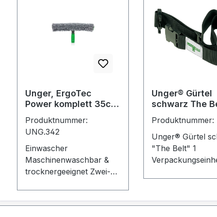
Unger, ErgoTec
Unger® Gürtel
Power komplett 35cm
schwarz The Be
Art.BC350
(UB000)
Produktnummer:
Produktnummer:
UNG.342
Unger® Gürtel s
Einwascher
"The Belt" 1
Maschinenwaschbar &
Verpackungseinhei
trocknergeeignet Zwei-
Stück.
Komponentengriff
Wasserkammern, erhöte
Wasseraufnahme Rastet