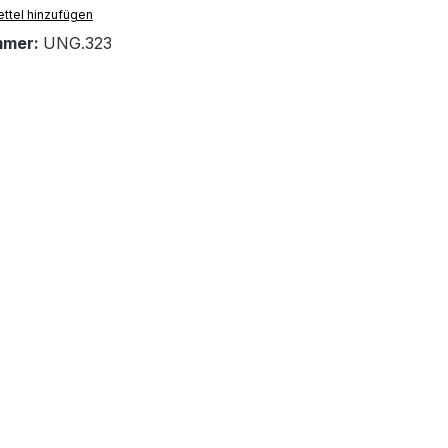
ttel hinzufügen
mmer:
UNG.323