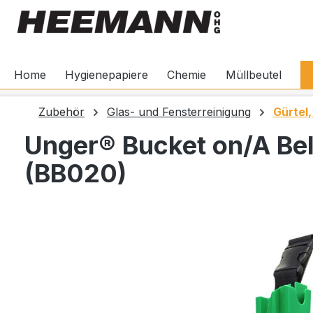
springen
Zur Hauptnavigation springen
Home
Hygienepapiere
Chemie
Müllbeutel
Zubehör
Glas- und Fensterreinigung
Gürtel
Unger® Bucket on/A Bel
(BB020)
Bildergalerie überspringen