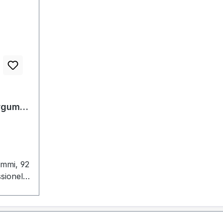
rgummi
R55H)
mmi, 92
ionelle
tbar.
 bei