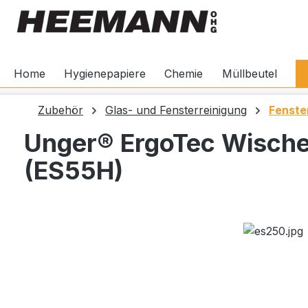
springen
Zur Hauptnavigation springen
Home
Hygienepapiere
Chemie
Müllbeutel
Zubehör
Glas- und Fensterreinigung
Fenste
Unger® ErgoTec Wisch
(ES55H)
Bildergalerie überspringen