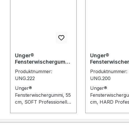
Unger®
Unger®
Fensterwischergummi
Fensterwische
55cm SOFT (RR550)
55cm HARD (R
Produktnummer:
Produktnummer:
UNG.222
UNG.200
Unger®
Unger®
Fensterwischergummi, 55
Fensterwischergu
cm, SOFT Professionelle
cm, HARD Profess
Qualität, lange haltbar.
Qualität, lange hal
Lange haltbar.
Lange haltbar. Gleitet
Gründliches Abziehen
leicht und schnell