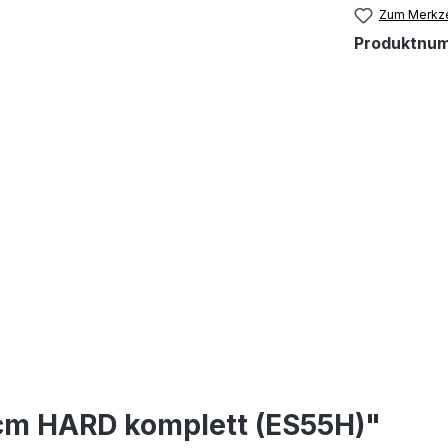
Zum Merkze
Produktnu
cm HARD komplett (ES55H)"