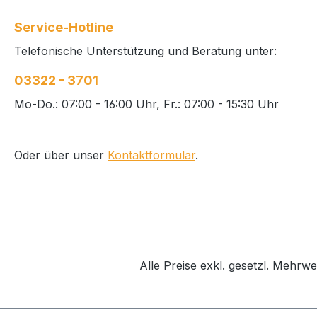
durch scharfe Kanten.
großen Flächen.
Gleitet leicht und schnell
Gründliches Abzi
Service-Hotline
bei großen Flächen.
durch scharfe Ka
Telefonische Unterstützung und Beratung unter:
SOFT Shore-Härte: 53 ±
Alle "RR" Numme
2 Ideal für kältere
in einer Tüte. Alle "RP"
03322 - 3701
Temperaturen Passt sich
Nummern à 25 in
unebenen Flächen
praktischer Kunst
Mo-Do.: 07:00 - 16:00 Uhr, Fr.: 07:00 - 15:30 Uhr
besser an
Schiebebox HAR
Shore-Härte: 60 ± 2 I
für wärmere
Oder über unser
Kontaktformular
.
Temperaturen Ideal für
große, glatte Obe
Alle Preise exkl. gesetzl. Mehrwe