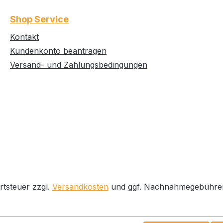
ehen
Shop Service
nten.
rn à 10
Kontakt
Kundenkonto beantragen
Versand- und Zahlungsbedingungen
stoff-
D
deal
rflächen
rtsteuer zzgl.
Versandkosten
und ggf. Nachnahmegebühren