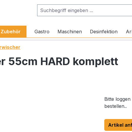
Zubehör
Gastro
Maschinen
Desinfektion
Ar
rwischer
er 55cm HARD komplett
Bitte loggen
bestellen..
Artikel an