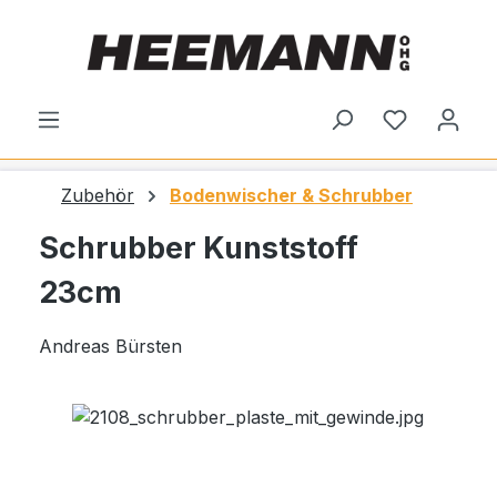
alt springen
Du hast 0
Zubehör
Bodenwischer & Schrubber
Schrubber Kunststoff
23cm
Andreas Bürsten
Bildergalerie überspringen