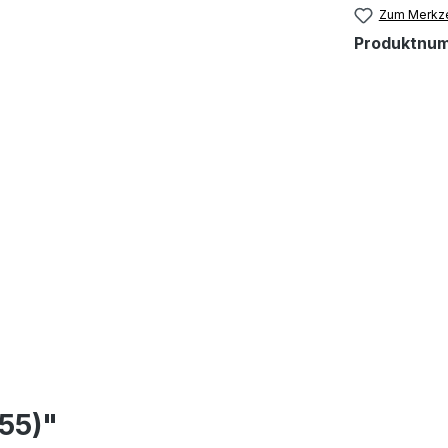
Zum Merkze
Produktnu
255)"