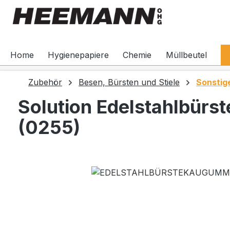
springen
Zur Hauptnavigation springen
Home
Hygienepapiere
Chemie
Müllbeutel
Zubehör
Besen, Bürsten und Stiele
Sonstig
Solution Edelstahlbürst
(0255)
Bildergalerie überspringen