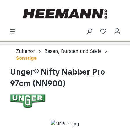
alt springen
Du hast 0
Zubehör
Besen, Bürsten und Stiele
Sonstige
Unger® Nifty Nabber Pro
97cm (NN900)
Bildergalerie überspringen