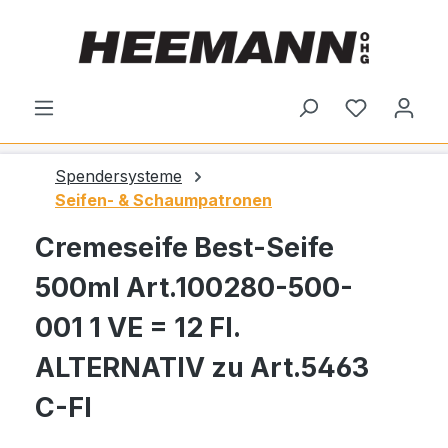
alt springen
Du hast 0
Spendersysteme
Seifen- & Schaumpatronen
Cremeseife Best-Seife
500ml Art.100280-500-
001 1 VE = 12 Fl.
ALTERNATIV zu Art.5463
C-Fl