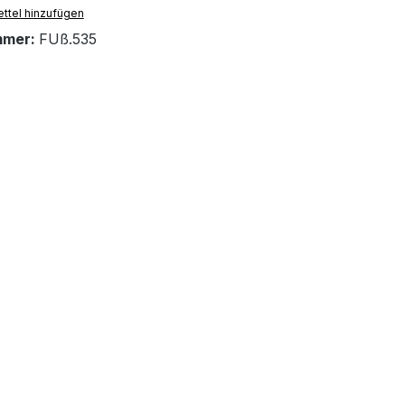
ttel hinzufügen
mmer:
FUß.535