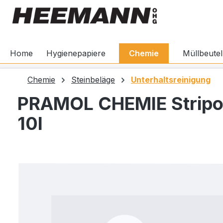
springen
Zur Hauptnavigation springen
Home
Hygienepapiere
Chemie
Müllbeutel
Chemie
Steinbeläge
Unterhaltsreinigung
PRAMOL CHEMIE Stripon
10l
Bildergalerie überspringen