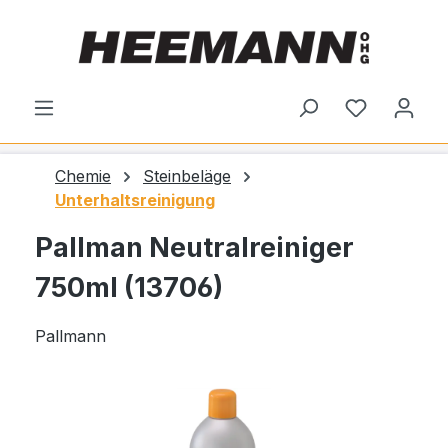
alt springen
Du hast 0
Chemie
Steinbeläge
Unterhaltsreinigung
Pallman Neutralreiniger
750ml (13706)
Pallmann
Bildergalerie überspringen