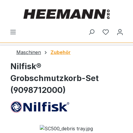
alt springen
Du hast 0
Maschinen
Zubehör
Nilfisk®
Grobschmutzkorb-Set
(9098712000)
Bildergalerie überspringen