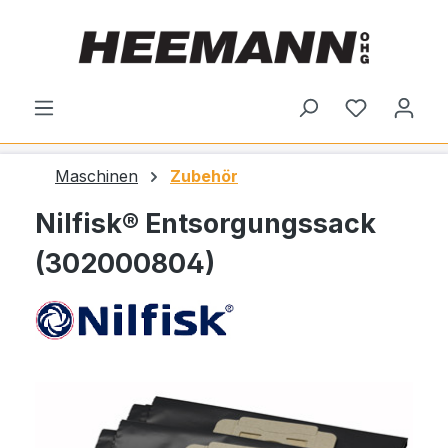
alt springen
Du hast 0
Maschinen
Zubehör
Nilfisk® Entsorgungssack
(302000804)
Bildergalerie überspringen