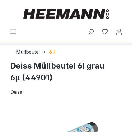
alt springen
Du hast 0
Müllbeutel
6 l
Deiss Müllbeutel 6l grau
6µ (44901)
Deiss
Bildergalerie überspringen