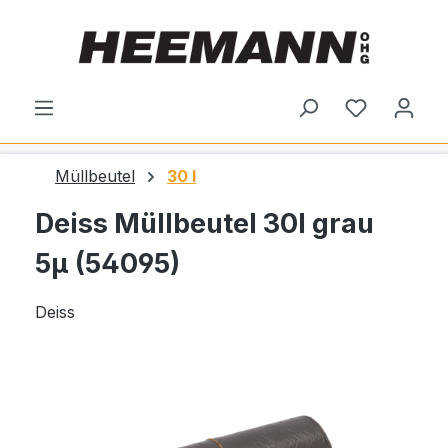
alt springen
Du hast 0
Müllbeutel
30 l
Deiss Müllbeutel 30l grau
5µ (54095)
Deiss
Bildergalerie überspringen