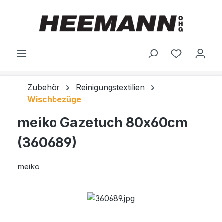
alt springen
Du hast 0
Zubehör
Reinigungstextilien
Wischbezüge
meiko Gazetuch 80x60cm
(360689)
meiko
Bildergalerie überspringen