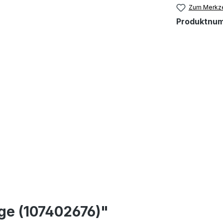
Zum Merkze
Produktnu
ge (107402676)"