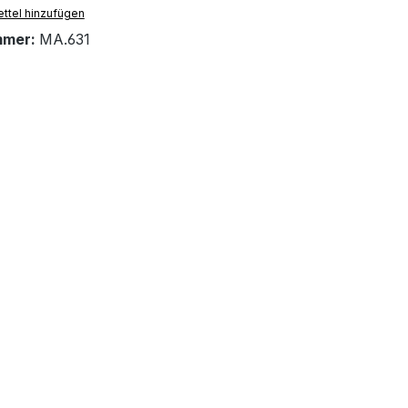
ttel hinzufügen
mmer:
MA.631