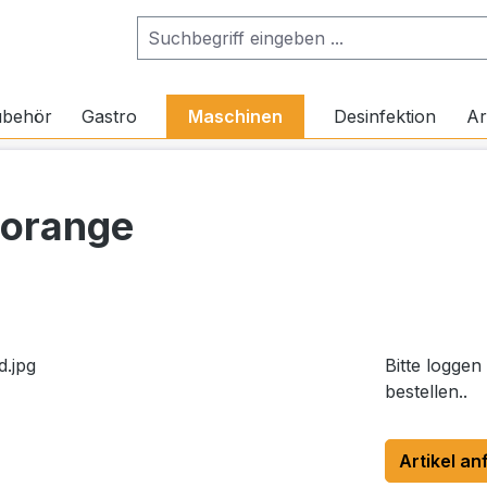
ubehör
Gastro
Maschinen
Desinfektion
Ar
 orange
Bitte loggen
bestellen..
Artikel an