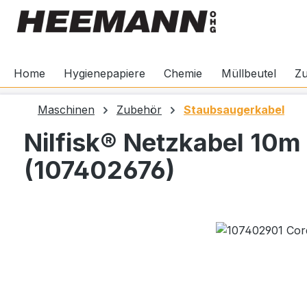
springen
Zur Hauptnavigation springen
Home
Hygienepapiere
Chemie
Müllbeutel
Z
Maschinen
Zubehör
Staubsaugerkabel
Nilfisk® Netzkabel 10m
(107402676)
Bildergalerie überspringen