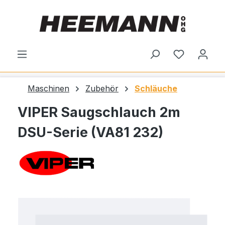
alt springen
Du hast 0
Maschinen
Zubehör
Schläuche
VIPER Saugschlauch 2m
DSU-Serie (VA81 232)
Bildergalerie überspringen