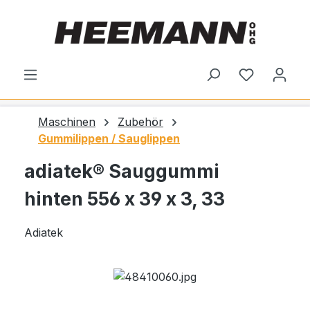
alt springen
Du hast 0
Maschinen
Zubehör
Gummilippen / Sauglippen
adiatek® Sauggummi
hinten 556 x 39 x 3, 33
Adiatek
Bildergalerie überspringen