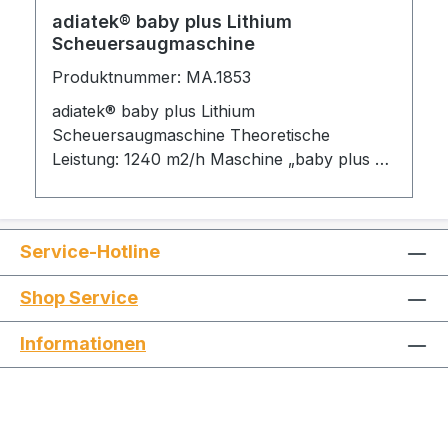
adiatek® baby plus Lithium
Scheuersaugmaschine
Produktnummer: MA.1853
adiatek® baby plus Lithium
Scheuersaugmaschine Theoretische
Leistung: 1240 m2/h Maschine „baby plus Li“
mit einer Bürste, Antrieb über 24 V 40 Ah5
Lithiumbatterie und integriertes Ladegerät,
Arbeitsbreite 35 cm. Diese Lösung eignet sich
Service-Hotline
für die Reinigung von auch sehr
kleinflächigen Böden, z. B. Büros, Geschäfte,
Shop Service
Werkstätten, Gastwirtschaften, Terrassen,
Privatpools und jede andere Fläche mit
Informationen
beschränktem Durchgang. Die Maschine
bietet dank der leistungsstarken Batterie eine
Betriebsautonomie von über zwei Stunden
und kann danach über das Netzkabel (20 m)
an das Ladegerät angeschlossen werden,