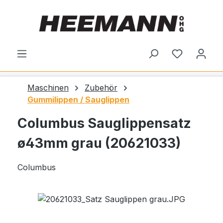
alt springen
Du hast 0
Maschinen
Zubehör
Gummilippen / Sauglippen
Columbus Sauglippensatz
ø43mm grau (20621033)
Columbus
Bildergalerie überspringen