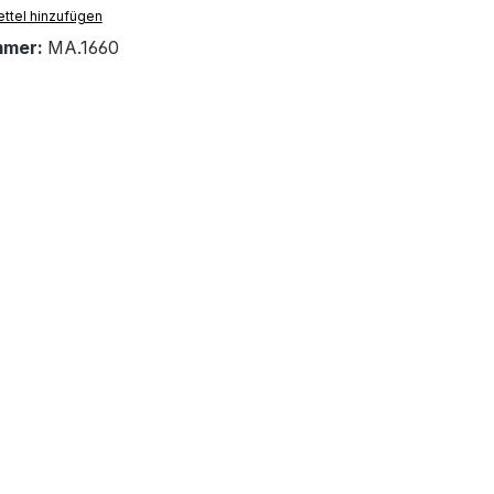
ttel hinzufügen
mmer:
MA.1660