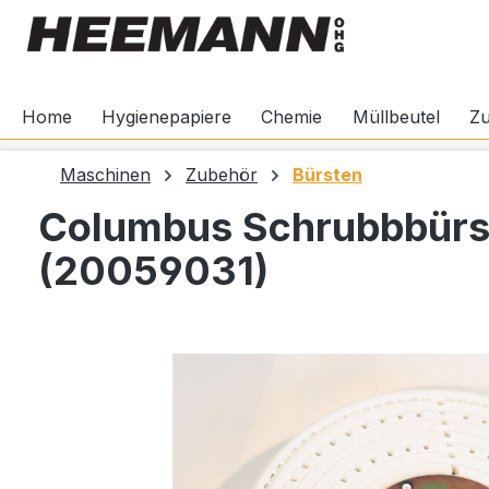
springen
Zur Hauptnavigation springen
Home
Hygienepapiere
Chemie
Müllbeutel
Z
Maschinen
Zubehör
Bürsten
Columbus Schrubbbürs
(20059031)
Bildergalerie überspringen