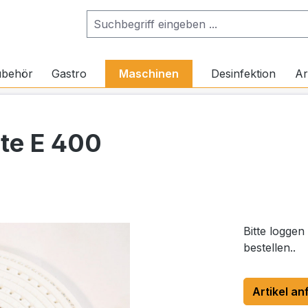
ubehör
Gastro
Maschinen
Desinfektion
Ar
te E 400
Bitte loggen
bestellen..
Artikel an