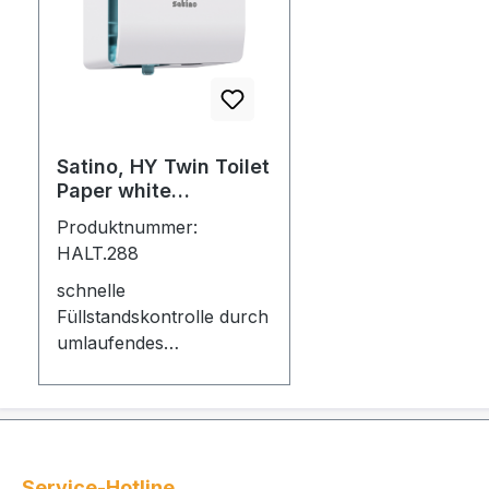
Satino, HY Twin Toilet
Paper white
Art.333426
Produktnummer:
HALT.288
schnelle
Füllstandskontrolle durch
umlaufendes
Transparenzfenster
müheloses Öffnen mit
Soft Opening einfaches
Befüllen Schließsystem
optional als Standard-
Service-Hotline