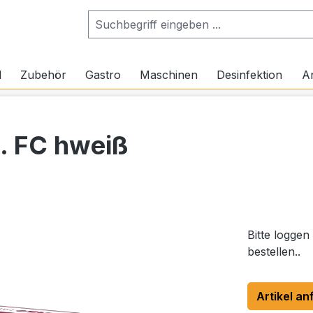
l
Zubehör
Gastro
Maschinen
Desinfektion
Ar
g. FC hweiß
Bitte loggen
bestellen..
Artikel an