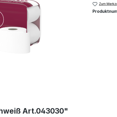
Zum Merkze
Produktnu
C hweiß Art.043030"