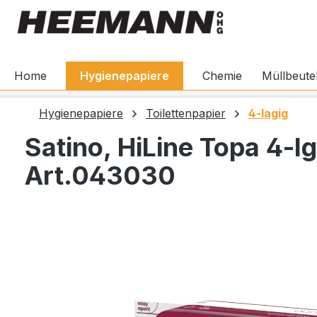
springen
Zur Hauptnavigation springen
Home
Hygienepapiere
Chemie
Müllbeute
Hygienepapiere
Toilettenpapier
4-lagig
Satino, HiLine Topa 4-l
Art.043030
Bildergalerie überspringen