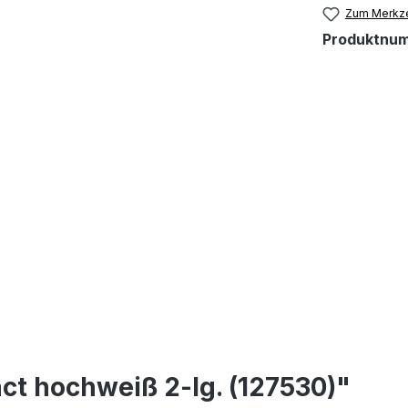
Zum Merkze
Produktnu
t hochweiß 2-lg. (127530)"