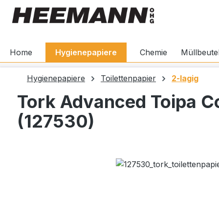
springen
Zur Hauptnavigation springen
Home
Hygienepapiere
Chemie
Müllbeute
Hygienepapiere
Toilettenpapier
2-lagig
Tork Advanced Toipa C
(127530)
Bildergalerie überspringen