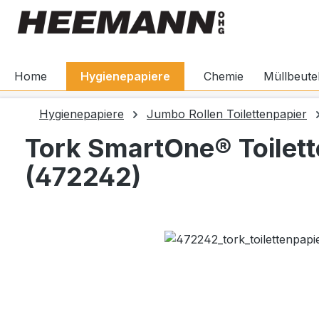
springen
Zur Hauptnavigation springen
Home
Hygienepapiere
Chemie
Müllbeute
Hygienepapiere
Jumbo Rollen Toilettenpapier
Tork SmartOne® Toilet
(472242)
Bildergalerie überspringen