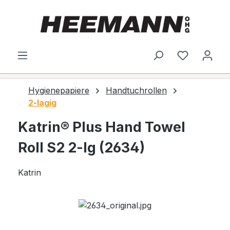
alt springen
Du hast 0
Hygienepapiere
Handtuchrollen
2-lagig
Katrin® Plus Hand Towel
Roll S2 2-lg (2634)
Katrin
Bildergalerie überspringen