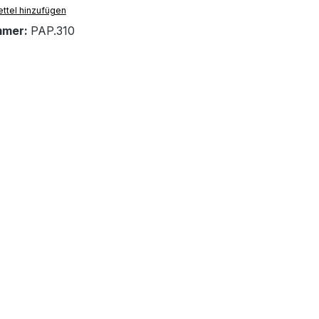
ttel hinzufügen
mmer:
PAP.310