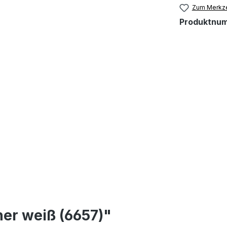
Zum Merkze
Produktnu
r weiß (6657)"