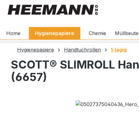
springen
Zur Hauptnavigation springen
Home
Hygienepapiere
Chemie
Müllbeute
Hygienepapiere
Handtuchrollen
1-lagig
SCOTT® SLIMROLL Han
(6657)
Bildergalerie überspringen