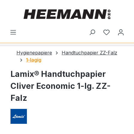
alt springen
Du hast 0
Hygienepapiere
Handtuchpapier ZZ-Falz
1-lagig
Lamix® Handtuchpapier
Cliver Economic 1-lg. ZZ-
Falz