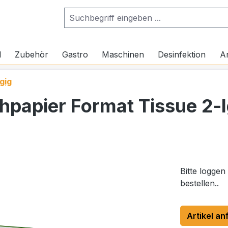
l
Zubehör
Gastro
Maschinen
Desinfektion
Ar
gig
papier Format Tissue 2-l
Bitte loggen
bestellen..
Artikel an