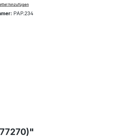
ttel hinzufügen
mmer:
PAP.234
277270)"