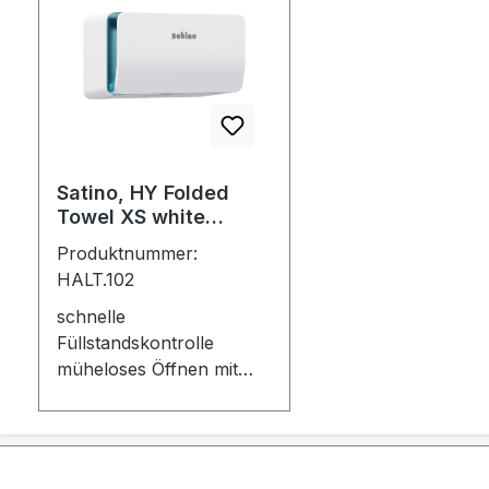
Satino, HY Folded
Towel XS white
Art.333428
Produktnummer:
HALT.102
schnelle
Füllstandskontrolle
müheloses Öffnen mit
Soft Opening einfaches
Befüllen dank
integriertem Türstopper
Schließsystem optinonal