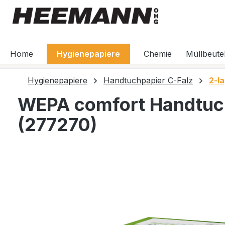
springen
Zur Hauptnavigation springen
Home
Hygienepapiere
Chemie
Müllbeute
Hygienepapiere
Handtuchpapier C-Falz
2-la
WEPA comfort Handtuch
(277270)
Bildergalerie überspringen