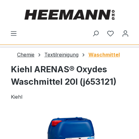
alt springen
Du hast 0
Chemie
Textilreinigung
Waschmittel
Kiehl ARENAS® Oxydes
Waschmittel 20l (j653121)
Kiehl
Bildergalerie überspringen