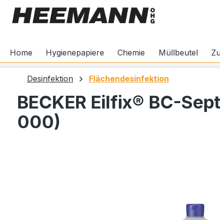
springen
Zur Hauptnavigation springen
Home
Hygienepapiere
Chemie
Müllbeutel
Z
Desinfektion
Flächendesinfektion
BECKER Eilfix® BC-Sept
000)
Bildergalerie überspringen