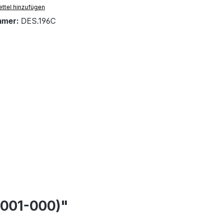
ttel hinzufügen
mmer:
DES.196C
-001-000)"