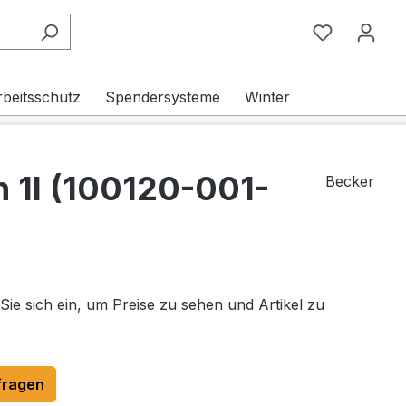
Du hast 0
beitsschutz
Spendersysteme
Winter
n 1l (100120-001-
Becker
 Sie sich ein, um Preise zu sehen und Artikel zu
fragen