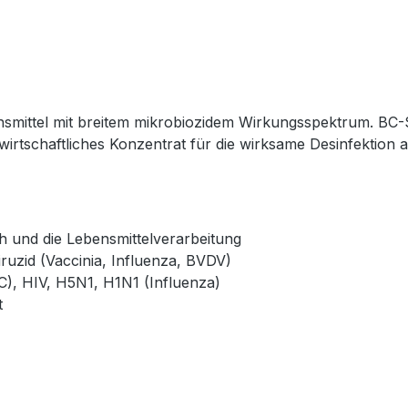
nsmittel mit breitem mikrobiozidem Wirkungsspektrum. BC-Sep
 wirtschaftliches Konzentrat für die wirksame Desinfektion
7
 und die Lebensmittelverarbeitung
iruzid (Vaccinia, Influenza, BVDV)
C), HIV, H5N1, H1N1 (Influenza)
t