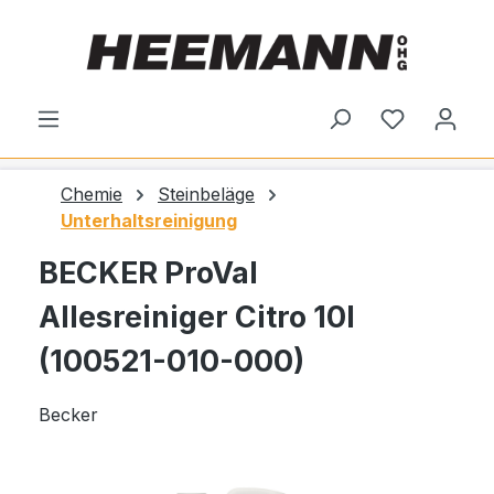
alt springen
Du hast 0
Chemie
Steinbeläge
Unterhaltsreinigung
BECKER ProVal
Allesreiniger Citro 10l
(100521-010-000)
Becker
Bildergalerie überspringen