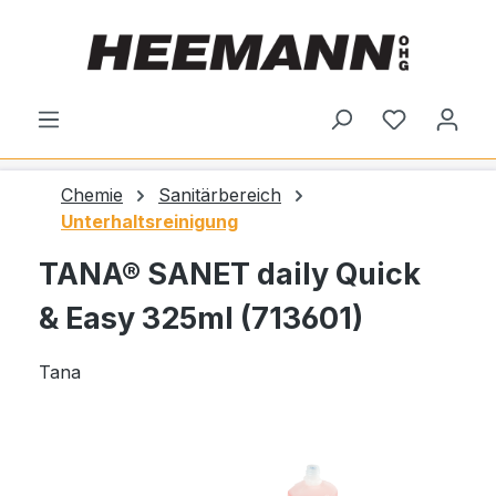
alt springen
Du hast 0
Chemie
Sanitärbereich
Unterhaltsreinigung
TANA® SANET daily Quick
& Easy 325ml (713601)
Tana
Bildergalerie überspringen