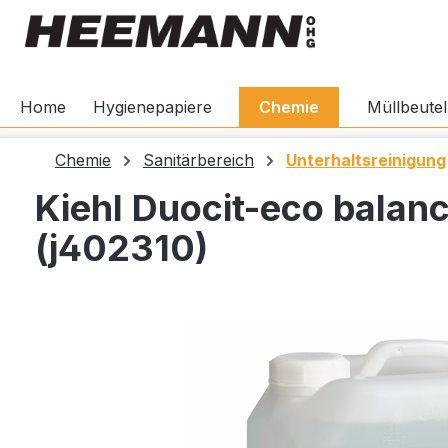
springen
Zur Hauptnavigation springen
Home
Hygienepapiere
Chemie
Müllbeutel
Chemie
Sanitärbereich
Unterhaltsreinigung
Kiehl Duocit-eco balanc
(j402310)
Bildergalerie überspringen