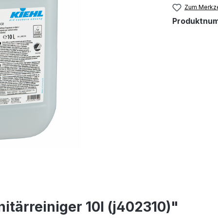
Zum Merkze
Produktnu
itärreiniger 10l (j402310)"