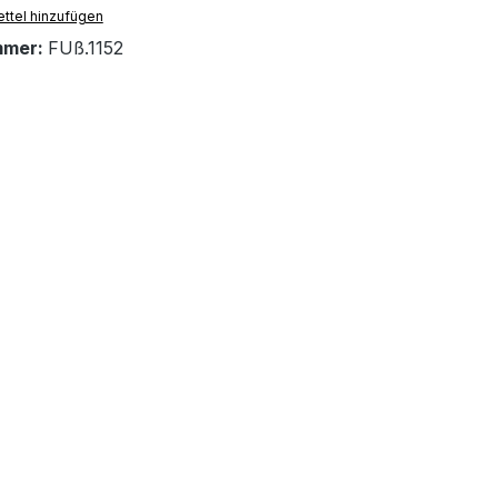
ttel hinzufügen
mmer:
FUß.1152