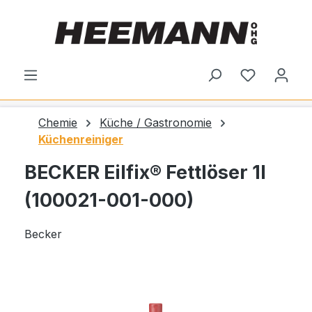
alt springen
Du hast 0
Chemie
Küche / Gastronomie
Küchenreiniger
BECKER Eilfix® Fettlöser 1l
(100021-001-000)
Becker
Bildergalerie überspringen