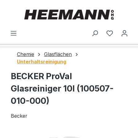
alt springen
Du hast 0
Chemie
Glasflächen
Unterhaltsreinigung
BECKER ProVal
Glasreiniger 10l (100507-
010-000)
Becker
Bildergalerie überspringen