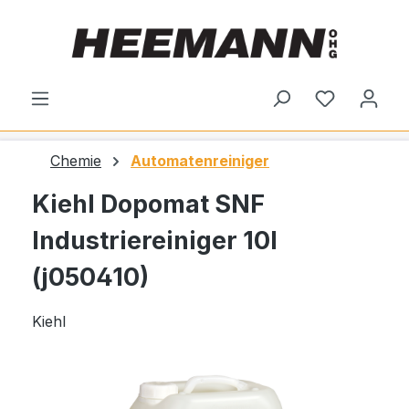
alt springen
Du hast 0
Chemie
Automatenreiniger
Kiehl Dopomat SNF
Industriereiniger 10l
(j050410)
Kiehl
Bildergalerie überspringen