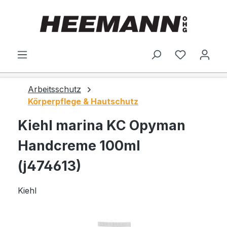
alt springen
Du hast 0
Arbeitsschutz
Körperpflege & Hautschutz
Kiehl marina KC Opyman
Handcreme 100ml
(j474613)
Kiehl
Bildergalerie überspringen