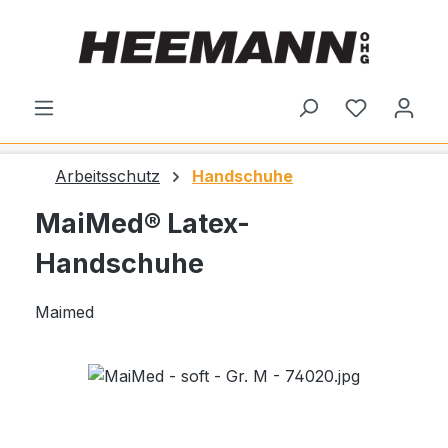
alt springen
Du hast 0
Arbeitsschutz
Handschuhe
MaiMed® Latex-
Handschuhe
Maimed
Bildergalerie überspringen