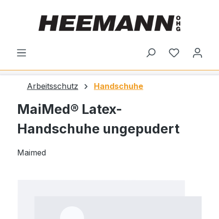
alt springen
Du hast 0
Arbeitsschutz
Handschuhe
MaiMed® Latex-
Handschuhe ungepudert
Maimed
Bildergalerie überspringen